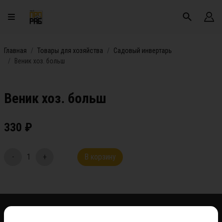
Главная
Товары для хозяйства
Садовый инвертарь
Веник хоз. больш
Веник хоз. больш
330
₽
-
1
+
В корзину
*