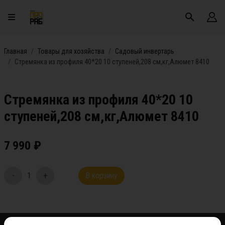
Главная
Товары для хозяйства
Садовый инвертарь
Стремянка из профиля 40*20 10 ступеней,208 см,кг,Алюмет 8410
Стремянка из профиля 40*20 10
ступеней,208 см,кг,Алюмет 8410
7 990
₽
-
1
+
В корзину