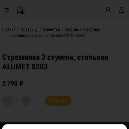
Главная
Товары для хозяйства
Садовый инвертарь
Стремянка 3 ступени, стальная ALUMET 8203
Стремянка 3 ступени, стальная
ALUMET 8203
2 790
₽
-
1
+
В корзину