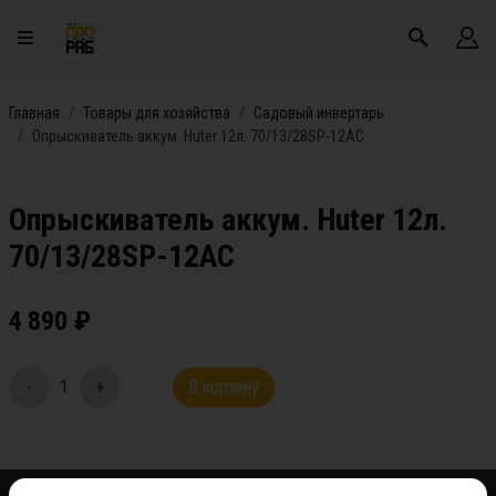
Главная
Товары для хозяйства
Садовый инвертарь
Опрыскиватель аккум. Huter 12л. 70/13/28SP-12AC
Опрыскиватель аккум. Huter 12л.
70/13/28SP-12AC
4 890
₽
-
1
+
В корзину