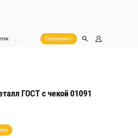
етон
...
Перезвонить?
еталл ГОСТ с чекой 01091
зину