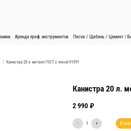
хники
Аренда проф. инструментов
Песок / Щебень / Цемент / Б
ь
Канистра 20 л. металл ГОСТ с чекой 01091
Канистра 20 л. м
2 990
₽
-
1
+
В кор