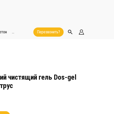
етон
...
Перезвонить?
й чистящий гель Dos-gel
трус