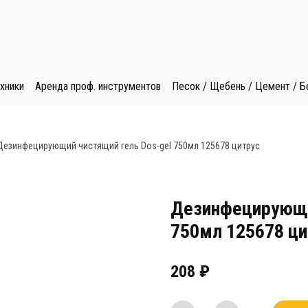
хники
Аренда проф. инструментов
Песок / Щебень / Цемент / Б
Дезинфецирующий чистящий гель Dos-gel 750мл 125678 цитрус
Дезинфецирующи
750мл 125678 ци
208
₽