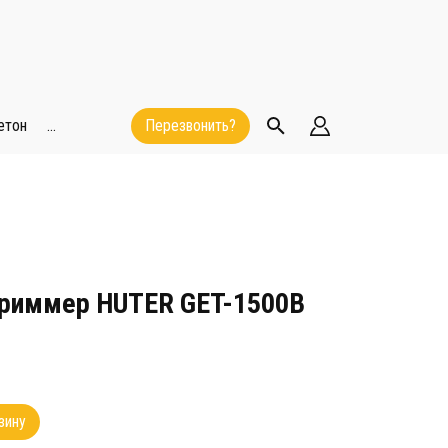
етон
...
Перезвонить?
триммер HUTER GET-1500B
зину