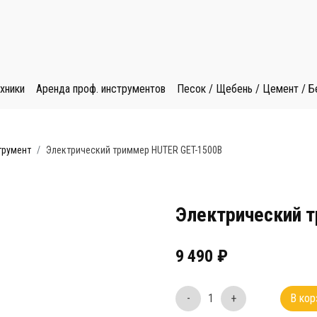
хники
Аренда проф. инструментов
Песок / Щебень / Цемент / Б
трумент
Электрический триммер HUTER GET-1500B
Электрический 
9 490
₽
-
1
+
В кор