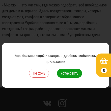
«Мираж» — это магазин, где можно подобрать всё необходимое 
для дома и интерьера. Здесь представлены товары, которые 
создают уют, комфорт и завершают образ жилого 
пространства.Удобное расположение в 1-м микрорайоне и 
ежедневный график работы делают посещение магазина 
комфортным для всех, кто занимается обустройством дома.

Режим работы: ежедневно с 9:00 до 18:00

Телефон: +7 (84722) 4-41-42
Ещё больше акций и скидок в удобном мобильном
приложении
Назад к списку новостей
0
Не хочу
Установить
*