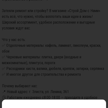
Затеяли ремонт или стройку? В магазине «Строй Дом с Нами» 
есть всё, что нужно, чтобы воплотить ваши идеи в жизнь! 
Широкий ассортимент, удобное расположение и выгодные 
условия ждут вас.

Что у нас есть:

✅ Отделочные материалы: кафель, ламинат, линолеум, краски, 
обои

✅ Черновые материалы: плитка, двери (входные и 
межкомнатные), плинтуса, пороги

✅ Расходники: кисти, валики, дюбеля, крепёж, затирки, серпянка

✅ И многое другое для строительства и ремонта

Почему выбирают нас:

📍 Новый адрес: г. Элиста, ул. Ленина, 361

🕒 Работаем ежедневно с8:00-18:00 — приходите в удобное 
время
