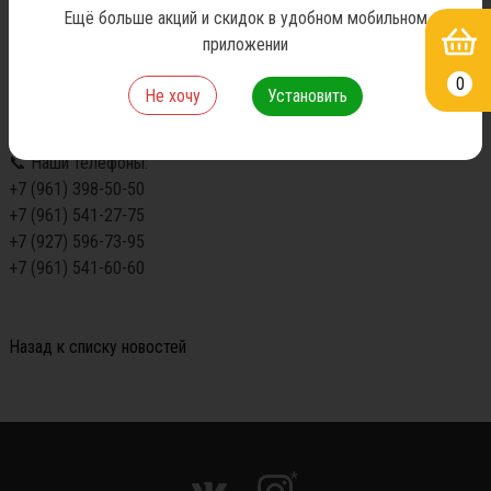
💰 Приятные цены и накопительные скидки для постоянных 
Ещё больше акций и скидок в удобном мобильном
покупателей

приложении
🚚 Организуем доставку — ремонт не ждёт!

👥 Дружелюбные консультанты помогут подобрать всё 
0
Не хочу
Установить
необходимое

📞 Наши телефоны:

+7 (961) 398-50-50

+7 (961) 541-27-75

+7 (927) 596-73-95

+7 (961) 541-60-60
Назад к списку новостей
*