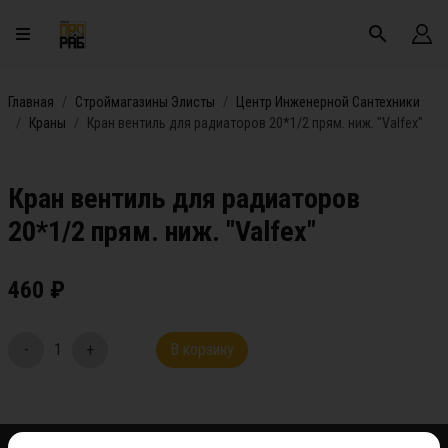
Главная
Строймагазины Элисты
Центр Инженерной Сантехники
Краны
Кран вентиль для радиаторов 20*1/2 прям. ниж. "Valfex"
Кран вентиль для радиаторов
20*1/2 прям. ниж. "Valfex"
460
₽
-
1
+
В корзину