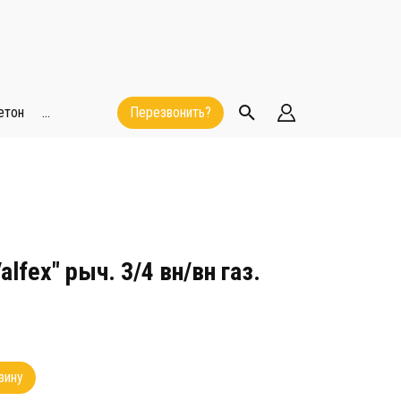
етон
...
Перезвонить?
lfex" рыч. 3/4 вн/вн газ.
зину