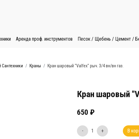
хники
Аренда проф. инструментов
Песок / Щебень / Цемент / Б
 Сантехники
Краны
Кран шаровый "Valfex" рыч. 3/4 вн/вн газ.
Кран шаровый "Va
650
₽
-
1
+
В кор