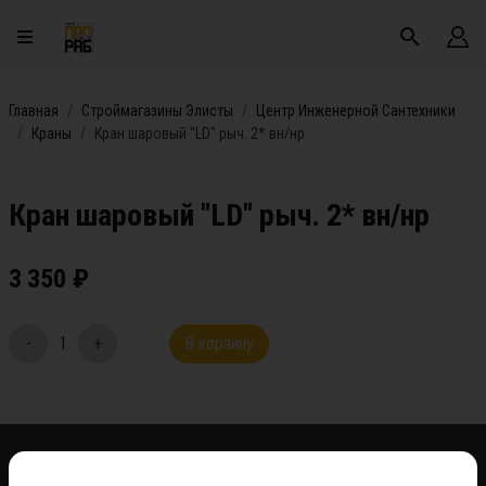
Главная
Строймагазины Элисты
Центр Инженерной Сантехники
Краны
Кран шаровый "LD" рыч. 2* вн/нр
Кран шаровый "LD" рыч. 2* вн/нр
3 350
₽
-
1
+
В корзину
*