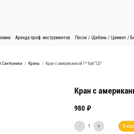
хники
Аренда проф. инструментов
Песок / Щебень / Цемент / Б
 Сантехники
Краны
Кран с американкой 1* баб."LD"
Кран с американк
980
₽
-
1
+
В кор