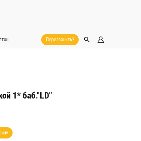
етон
...
Перезвонить?
ой 1* баб."LD"
зину