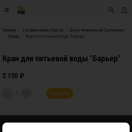
Главная
Строймагазины Элисты
Центр Инженерной Сантехники
Краны
Кран для питьевой воды "Барьер"
Кран для питьевой воды "Барьер"
2 150
₽
-
1
+
В корзину
*