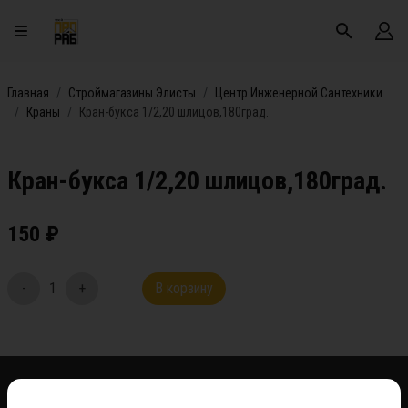
Главная
Строймагазины Элисты
Центр Инженерной Сантехники
Краны
Кран-букса 1/2,20 шлицов,180град.
Кран-букса 1/2,20 шлицов,180град.
150
₽
-
1
+
В корзину
*