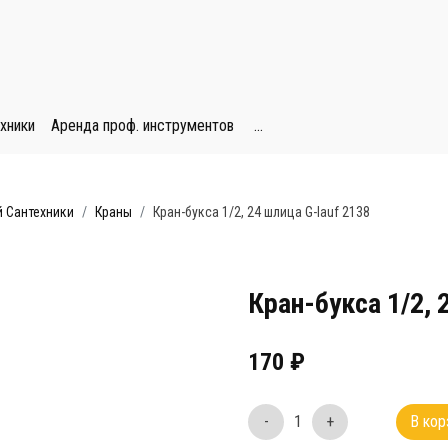
хники
Аренда проф. инструментов
...
 Сантехники
Краны
Кран-букса 1/2, 24 шлица G-lauf 2138
Кран-букса 1/2, 
170
₽
-
1
+
В кор