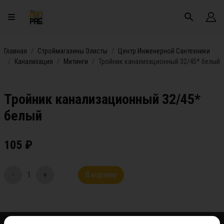
Главная
Строймагазины Элисты
Центр Инженерной Сантехники
Канализация
Митинги
Тройник канализационный 32/45* белый
Тройник канализационный 32/45*
белый
105
₽
-
1
+
В корзину