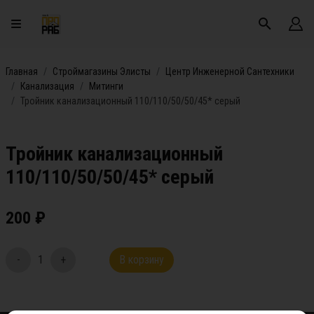
Главная
Строймагазины Элисты
Центр Инженерной Сантехники
Канализация
Митинги
Тройник канализационный 110/110/50/50/45* серый
Тройник канализационный
110/110/50/50/45* серый
200
₽
-
1
+
В корзину