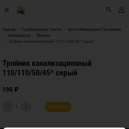
Главная
Строймагазины Элисты
Центр Инженерной Сантехники
Канализация
Митинги
Тройник канализационный 110/110/50/45* серый
Тройник канализационный
110/110/50/45* серый
190
₽
-
1
+
В корзину