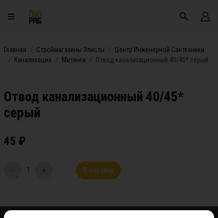
Главная
Строймагазины Элисты
Центр Инженерной Сантехники
Канализация
Митинги
Отвод канализационный 40/45* серый
Отвод канализационный 40/45*
серый
45
₽
-
1
+
В корзину