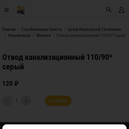
Главная
Строймагазины Элисты
Центр Инженерной Сантехники
Канализация
Митинги
Отвод канализационный 110/90* серый
Отвод канализационный 110/90*
серый
120
₽
-
1
+
В корзину