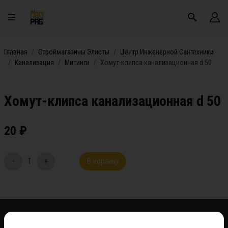
Главная
Строймагазины Элисты
Центр Инженерной Сантехники
Канализация
Митинги
Хомут-клипса канализационная d 50
Хомут-клипса канализационная d 50
20
₽
-
1
+
В корзину
*