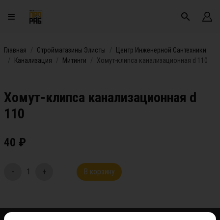
Главная
Строймагазины Элисты
Центр Инженерной Сантехники
Канализация
Митинги
Хомут-клипса канализационная d 110
Хомут-клипса канализационная d
110
40
₽
-
1
+
В корзину