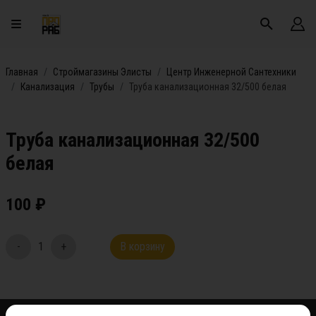
Главная
Строймагазины Элисты
Центр Инженерной Сантехники
Канализация
Трубы
Труба канализационная 32/500 белая
Труба канализационная 32/500
белая
100
₽
-
1
+
В корзину