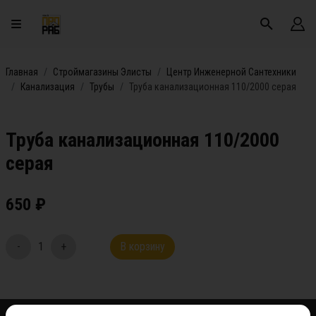
Главная
Строймагазины Элисты
Центр Инженерной Сантехники
Канализация
Трубы
Труба канализационная 110/2000 серая
Труба канализационная 110/2000
серая
650
₽
-
1
+
В корзину