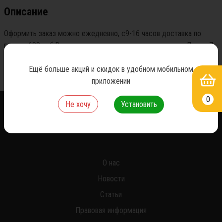
Описание
Оформить заказ можно ежедневно, с9-16 часов доставка по 
городу 600 руб.Возможность самовывоза по адресу ул.Ленина7 
стр.8а
Ещё больше акций и скидок в удобном мобильном
приложении
0
Не хочу
Установить
*
О нас
Новости
Статьи
Правовая информация