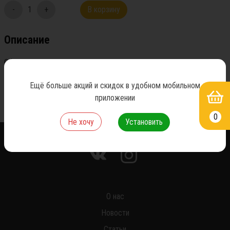
-
1
+
В корзину
Описание
Оформить заказ можно ежедневно, с9-16 часов доставка по 
городу 600 руб.Возможность самовывоза по адресу ул.Ленина7 
Ещё больше акций и скидок в удобном мобильном
стр.8а
приложении
0
Не хочу
Установить
*
О нас
Новости
Статьи