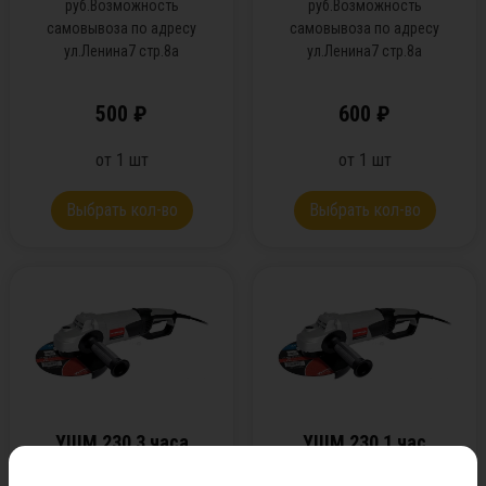
руб.Возможность
руб.Возможность
самовывоза по адресу
самовывоза по адресу
ул.Ленина7 стр.8а
ул.Ленина7 стр.8а
500
₽
600
₽
от
1
шт
от
1
шт
Выбрать кол-во
Выбрать кол-во
УШМ 230 3 часа
УШМ 230 1 час
Оформить заказ можно
Оформить заказ можно