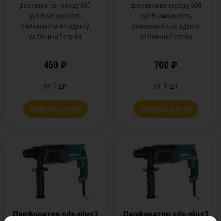
доставка по городу 600
доставка по городу 600
руб.Возможность
руб.Возможность
самовывоза по адресу
самовывоза по адресу
ул.Ленина7 стр.8а
ул.Ленина7 стр.8а
450
₽
700
₽
от
1
шт
от
1
шт
Выбрать кол-во
Выбрать кол-во
Перфоратор sds-plus2
Перфоратор sds-plus2