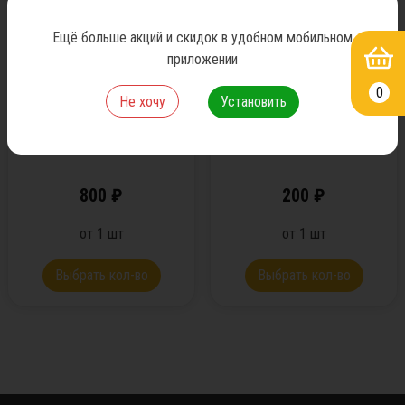
1 сутки
1 час
Ещё больше акций и скидок в удобном мобильном
Оформить заказ можно
Оформить заказ можно
приложении
ежедневно, с9-16 часов
ежедневно, с9-16 часов
доставка по городу 600
доставка по городу 600
0
Не хочу
Установить
руб.Возможность
руб.Возможность
самовывоза по адресу
самовывоза по адресу
ул.Ленина7 стр.8а
ул.Ленина7 стр.8а
800
₽
200
₽
от
1
шт
от
1
шт
Выбрать кол-во
Выбрать кол-во