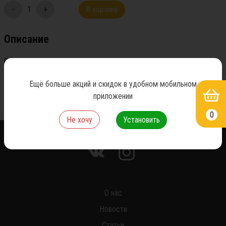
-
1
+
В корзину
Описание
Оформить заказ можно ежедневно, с9-16 часов доставка по 
городу 600 руб.Возможность самовывоза по адресу ул.Ленина7 
Ещё больше акций и скидок в удобном мобильном
стр.8а
приложении
0
Не хочу
Установить
*
О нас
Новости
Статьи