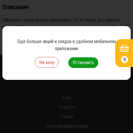
Описание
Оформить заказ можно ежедневно, с9-16 часов доставка по 
городу 600 руб.Возможность самовывоза по адресу ул.Ленина7 
стр.8а
Ещё больше акций и скидок в удобном мобильном
приложении
0
Не хочу
Установить
*
О нас
Новости
Статьи
Правовая информация