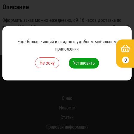
Описание
Оформить заказ можно ежедневно, с9-16 часов доставка по 
городу 600 руб.Возможность самовывоза по адресу ул.Ленина7 
стр.8а
Ещё больше акций и скидок в удобном мобильном
приложении
0
Не хочу
Установить
*
О нас
Новости
Статьи
Правовая информация